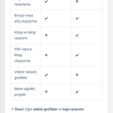
✔️
❌
tasarlama
Broşür veya
✔️
✔️
afiş oluşturma
Kitap ve dergi
❌
✔️
tasarımı
PDF veya e-
kitap
❌
✔️
oluşturma
Vektör tabanlı
✔️
❌
grafikler
Metin ağırlıklı
❌
✔️
projeler
📌
Öneri:
Eğer
vektör grafikler
ve
logo tasarımı