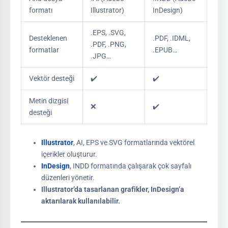
formatı
Illustrator)
InDesign)
.EPS, .SVG,
Desteklenen
.PDF, .IDML,
.PDF, .PNG,
formatlar
.EPUB…
.JPG…
Vektör desteği
✔️
✔️
Metin dizgisi
❌
✔️
desteği
Illustrator
, AI, EPS ve SVG formatlarında vektörel
içerikler oluşturur.
InDesign
, INDD formatında çalışarak çok sayfalı
düzenleri yönetir.
Illustrator’da tasarlanan grafikler, InDesign’a
aktarılarak kullanılabilir.