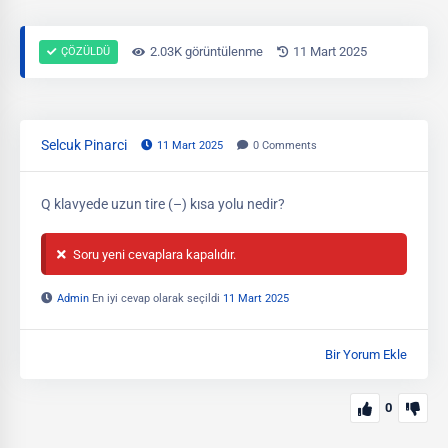
2.03K görüntülenme
11 Mart 2025
ÇÖZÜLDÜ
Selcuk Pinarci
11 Mart 2025
0
Comments
Q klavyede uzun tire (–) kısa yolu nedir?
Soru yeni cevaplara kapalıdır.
Admin
En iyi cevap olarak seçildi
11 Mart 2025
Bir Yorum Ekle
0